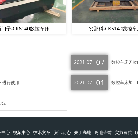
门子-CK6140数控车床
发那科-CK6140数控
07
2021-07-
数控车床刀架
01
2021-07-
下进行使用
数控车床加工
办法
品中心
视频中心
技术文章
资讯动态
关于高地
高地荣誉
实力资质